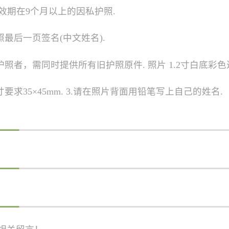
有效期在9个月以上的因私护照.
照最后一页签名(中文姓名).
护照者，需同时提供所有旧护照原件. 照片 1.2寸白底彩色
寸要求35×45mm. 3.请在照片背面用铅笔写上自己的姓名.