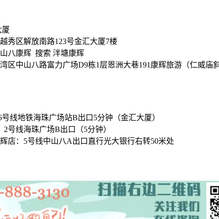
大厦
越秀区解放南路123号金汇大厦7楼
山八康辉 搜索 泮塘康辉
湾区中山八路富力广场D9栋1层恩洲大巷191康辉旅游（仁威庙
/6号线地铁海珠广场站B出口5分钟（金汇大厦）
，2号线海珠广场B出口（5分钟）
辉店：5号线中山八A出口直行光大银行右转50米处