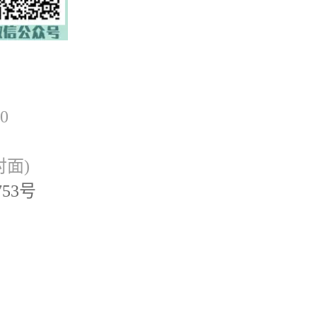
0
面)
753号