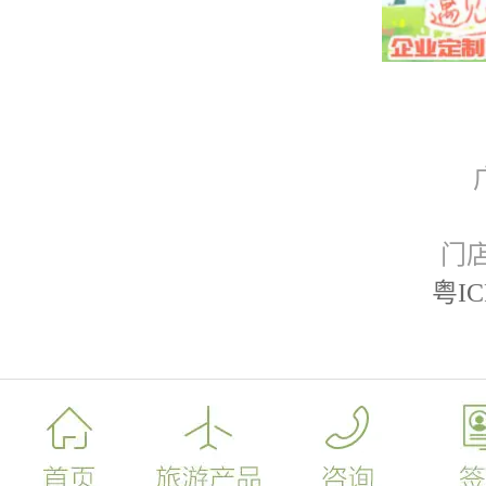
门
粤IC