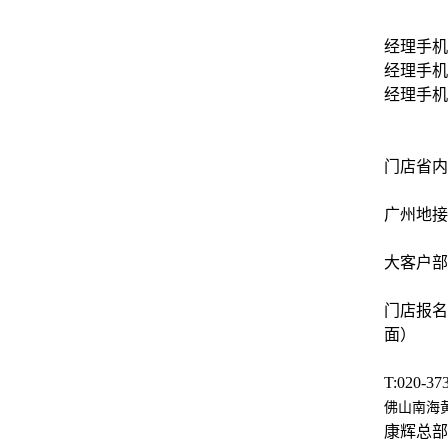
经理手机微
经理手机微
经理手机微
门店省内散
广州地接：1
大客户部：
门店报名
面）
T:020-37
佛山南海黄岐
康辉总部