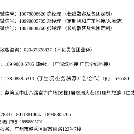
信号：18078808620 陈经理
（长线散客及包团定制）
信号：18998805705 郑经理 （定制团和广东地接/入境游）
信号：18078808260 张经理 （长线散客及包团定制）
客咨询：020-37378837（不负责包团业务）
89-9880-5705 郑经理
（广深珠地接,广东全线地接）
138-0888-5313（丁生-另\业务\资源\广告\合作）QQ：576580
：荔湾区中山八路富力广场D9栋1层恩洲大巷191康辉旅游（仁
378837 18011881064、18998805705
门市部 18998805701
报名：广州市越秀区解放南路123号7楼