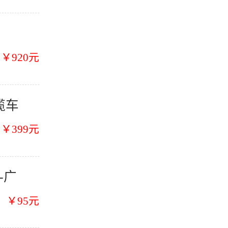
￥920元
缆车
￥399元
-广
￥95元