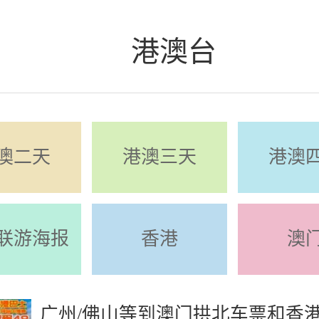
港澳台
澳二天
港澳三天
港澳
联游海报
香港
澳
广州/佛山等到澳门拱北车票和香