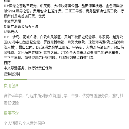
程商
D3:深港之窗地王观光、中英街、大梅沙海滨公园、盐田海滨栈道、金色海岸游
船介D4:世界之窗。费用包含:往返车费、三正三早餐、商务型酒店住宿三晚、行
程所列景点首道门票、优秀
中文导游服
D10 广深珠金品五日游
1858元/人
D1:二沙岛、花城广场、白云山风景区、黄埔军校旧址纪念馆、陈家祠、越秀公
园D2:孙中山故居纪念馆、罗西尼博物馆、珠海大剧院、珠澳海湾游(海上游港珠
澳大桥)、景山公园。D3:深港之窗地王观光、中英街、大梅沙海滨公园、盐田海
滨栈道、金色海岸游艇D4:世界之窗。介D5:全天自由活动费用包含:往返车费、
三正三早餐、商务型酒店住宿四晚、行程所列景点首道门票
行阿
中文导游服务、旅行社责任保险
费用说明
费用包含
含往返车费、行程中所列景点首道门票、午餐、优秀导游服务费、旅行社
责任保险
费用不含
个人消费和个人意外保险