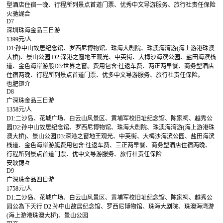
型酒店住宿一晚、行程所列景点首道门票、优秀中文导游服务、旅行社责任保险
火驰娓合
D7
深圳珠海金品三日游
1399元/人
D1:孙中山故居纪念馆、罗西尼博物馆、珠海大剧院、珠澳海湾游(海上游港珠澳
大桥)、景山公园.D2:深港之窗地王观光、中英街、大梅沙海滨公园、盐田海滨栈
道、金色海岸游般D3:世界之窗。费用包含:往返车费、两正两早餐、商务型酒店
住宿两晚、行程所列景点首道门票、优多中文导游服务、旅行社责任保险。
也肥钷介
D8
广深珠金品三日游
1358元/人
D1:二沙岛、花城广场、白云山风景区、黄埔军校旧址纪念馆、陈家祠、越秀公
园D2:孙中山故居纪念馆、罗西尼博物馆、珠海大剧院、珠澳海湾游(海上游港珠
澳大桥)、景山公园D3:深港之窗地王观光、中英街、大梅沙海滨公园、盐田海滨
栈道、金色海岸游艇费用包含:往返车费、三正两早餐、商务型酒店住宿两晚、
行程所列景点首道门票、优中文导游服务、旅行社责任保险
安映锶々
D9
广深珠金品四日游
1758元/人
D1:二沙岛、花城广场、白云山风景区、黄埔军校旧址纪念馆、陈家祠、越秀公
园公為下天行 D2:孙中山故居纪念馆、罗西尼博物馆、珠海大剧院、珠澳海湾游
(海上游港珠澳大桥)、景山公园