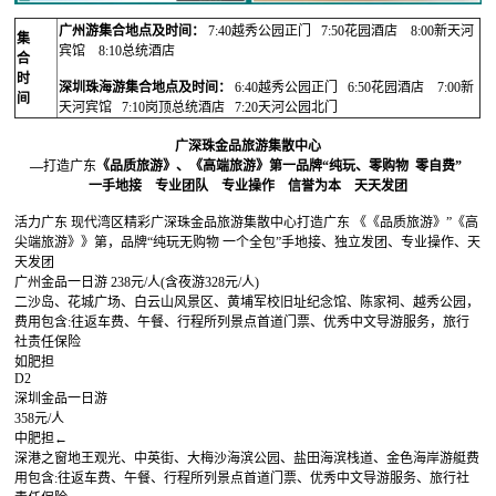
广州游集合地点及时间：
7:40越秀公园正门 7:50花园酒店 8:00新天河
集
宾馆 8:10总统酒店
合
时
深圳珠海游集合地点及时间：
6:40越秀公园正门 6:50花园酒店 7:00新
间
天河宾馆 7:10岗顶总统酒店 7:20天河公园北门
广深珠金品旅游集散中心
—
打造广东
《品质旅游》、《高端旅游》第一品牌“纯玩、零购物 零自费”
一手地接 专业团队 专业操作 信誉为本 天天发团
活力广东 现代湾区精彩广深珠金品旅游集散中心打造广东 《《品质旅游》”《高
尖端旅游》》第，品牌“纯玩无购物 一个全包”手地接、独立发团、专业操作、天
天发团
广州金品一日游 238元/人(含夜游328元/人)
二沙岛、花城广场、白云山风景区、黄埔军校旧址纪念馆、陈家祠、越秀公园，
费用包含:往返车费、午餐、行程所列景点首道门票、优秀中文导游服务，旅行
社责任保险
如肥担
D2
深圳金品一日游
358元/人
中肥担←
深港之窗地王观光、中英街、大梅沙海滨公园、盐田海滨栈道、金色海岸游艇费
用包含:往返车费、午餐、行程所列景点首道门票、优秀中文导游服务、旅行社