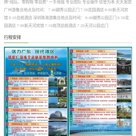
牌“纯玩、零购物 零自费” 一手地接 专业团队 专业操作 信誉为本 天天发团
广州游集合地点及时间： 7:40越秀公园正门 7:50花园酒店 8:00新天河宾
馆 8:10总统酒店 深圳珠海游集合地点及时间： 6:40越秀公园正门 6:50花
园酒店 7:00新天河宾馆 7:10岗顶总统酒店 7:20天河公园北门
行程安排