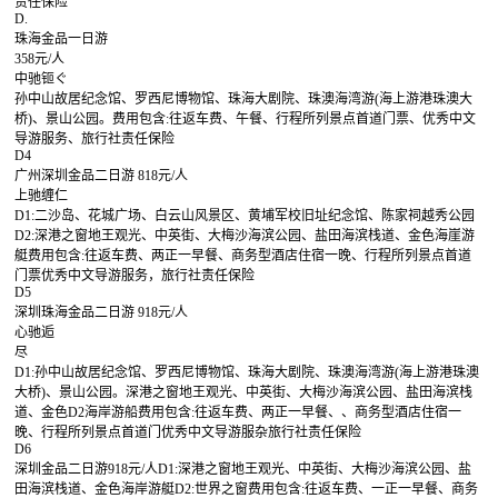
责任保险
D.
珠海金品一日游
358元/人
中驰钷ぐ
孙中山故居纪念馆、罗西尼博物馆、珠海大剧院、珠澳海湾游(海上游港珠澳大
桥)、景山公园。费用包含:往返车费、午餐、行程所列景点首道门票、优秀中文
导游服务、旅行社责任保险
D4
广州深圳金品二日游 818元/人
上驰缠仁
D1:二沙岛、花城广场、白云山风景区、黄埔军校旧址纪念馆、陈家祠越秀公园
D2:深港之窗地王观光、中英街、大梅沙海滨公园、盐田海滨栈道、金色海崖游
艇费用包含:往返车费、两正一早餐、商务型酒店住宿一晚、行程所列景点首道
门票优秀中文导游服务，旅行社责任保险
D5
深圳珠海金品二日游 918元/人
心驰逅
尽
D1:孙中山故居纪念馆、罗西尼博物馆、珠海大剧院、珠澳海湾游(海上游港珠澳
大桥)、景山公园。深港之窗地王观光、中英街、大梅沙海滨公园、盐田海滨栈
道、金色D2海岸游船费用包含:往返车费、两正一早餐、、商务型酒店住宿一
晚、行程所列景点首道门优秀中文导游服杂旅行社责任保险
D6
深圳金品二日游918元/人D1:深港之窗地王观光、中英街、大梅沙海滨公园、盐
田海滨栈道、金色海岸游艇D2:世界之窗费用包含:往返车费、一正一早餐、商务